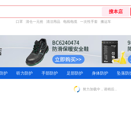
口罩
清仓一元抢
清洁用品
电线电缆
一次性手套
搬运车
防护
听力防护
手部防护
足部防护
身体防护
坠落防
努力加载中，请稍后...