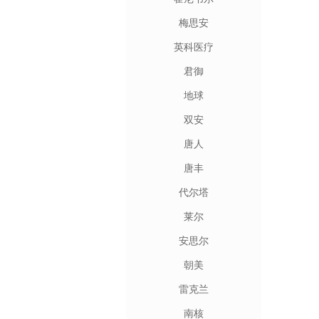
梅思安
英科医疗
君御
地球
双安
唐人
唐丰
代尔塔
莱尔
安思尔
朝美
雷克兰
南核