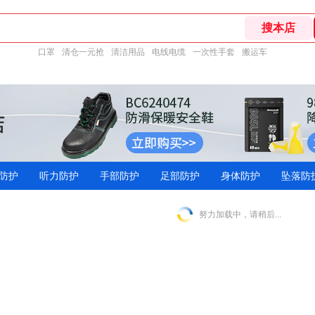
口罩
清仓一元抢
清洁用品
电线电缆
一次性手套
搬运车
防护
听力防护
手部防护
足部防护
身体防护
坠落防
努力加载中，请稍后...