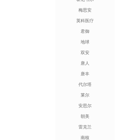
梅思安
英科医疗
君御
地球
双安
唐人
唐丰
代尔塔
莱尔
安思尔
朝美
雷克兰
南核